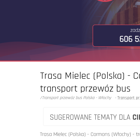
zad
606 5
Trasa Mielec (Polska) - 
transport przewóz bus
/Transport przewóz bus Polska - Włochy
•
Transport p
Może Cię zainteresować ...
Trasa Mielec (Polska) - Cormons (Włochy) - 