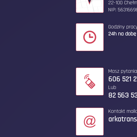
22-100 Cheł
NIP: 5631669
Godziny pracy
24h na dobę
Masz pytani
606 521 
Lub
82 563 53
Kontakt mail
arkatran