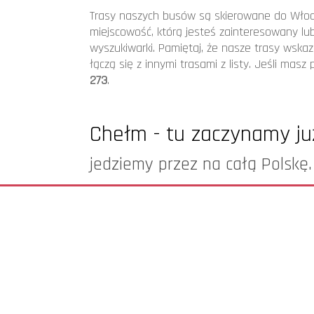
Trasa Jastrzębie-Zdrój (Polska) - 
Trasy naszych busów są skierowane do Włoch
miejscowość, którą jesteś zainteresowany lu
Trasa Krosno (Polska) - Gemona (Wł
wyszukiwarki. Pamiętaj, że nasze trasy wskaz
Trasa StalowaWola (Polska) - Chiog
łączą się z innymi trasami z listy. Jeśli mas
273
.
Trasa Oświęcim (Polska) - Jesi (Wło
Trasa Łańcut (Polska) - Conegliano 
Chełm - tu zaczynamy już
Trasa Puławy (Polska) - Vinceza (Wł
jedziemy przez na całą Polskę.
Trasa Dąbrowa Górnicza (Polska) - 
Trasa Włodawa (Polska) - Mirranda 
Trasa Częstochowa (Polska) - Wenec
Zapraszamy do oferty...