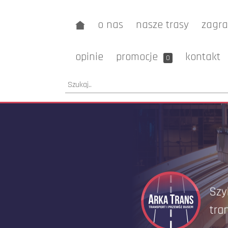
o nas
nasze trasy
zagra
opinie
promocje
kontakt
0