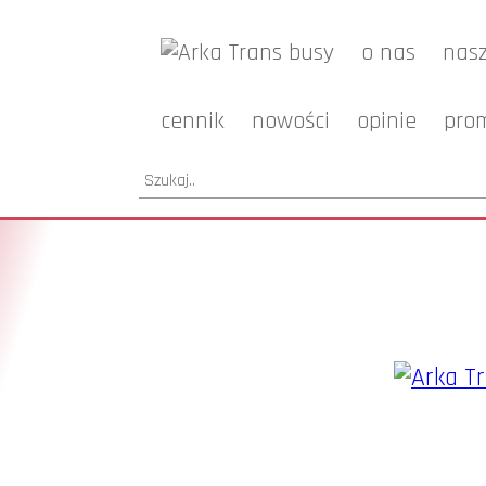
o nas
nasz
cennik
nowości
opinie
pro