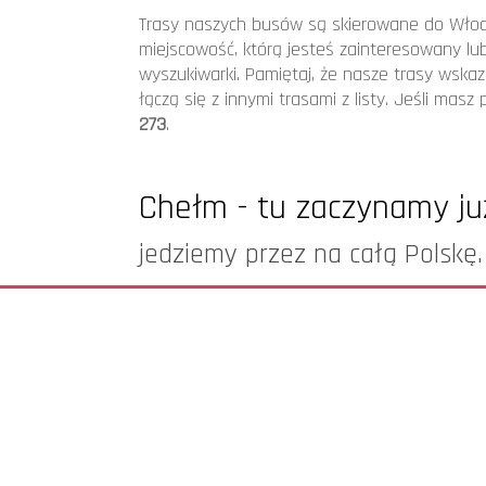
Trasa Trzebinia (Polska) - Arcevia (
Trasy naszych busów są skierowane do Włoch
Trasa Łęczna (Polska) - Lagosanto 
miejscowość, którą jesteś zainteresowany lu
wyszukiwarki. Pamiętaj, że nasze trasy wskaz
Trasa Ostrowiec Świętokrzyski (Pols
łączą się z innymi trasami z listy. Jeśli mas
bus
273
.
Trasa Leżajsk (Polska) - Portoguaro
Trasa Oświęcim (Polska) - Jesi (Wło
Chełm - tu zaczynamy już
Trasa Sokołów Małopolski (Polska) -
jedziemy przez na całą Polskę.
Trasa Częstochowa (Polska) - Fabri
Trasa Annopol (Polska) - Argenta (
Zapraszamy do oferty...