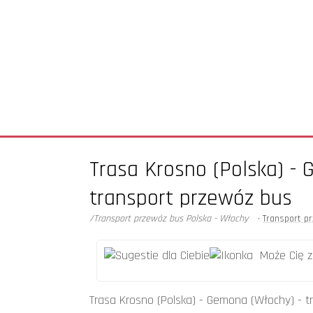
zad
606 5
Trasa Krosno (Polska) -
transport przewóz bus
/Transport przewóz bus Polska - Włochy
•
Transport p
Może Cię za
Trasa Cieszyn (Polska) - Porto Pont
Trasa Krosno (Polska) - Gemona (Włochy) - 