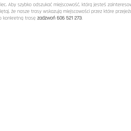
ec. Aby szybko odszukać miejscowość, którą jesteś zaintereso
ętaj, że nasze trasy wskazują miejscowości przez które przejeż
a o konkretną trasę
zadzwoń 606 521 273
.