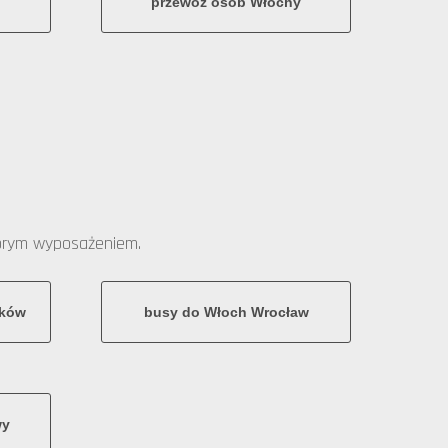
przewóz osób Włochy
brym wyposażeniem.
aków
busy do Włoch Wrocław
wy