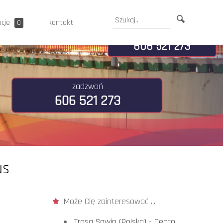
ocje
kontakt
0
zadzwoń
606 521 273
zadzwoń
606 521 273
us
Może Cię zainteresować ...
Trasa Sawin (Polska) - Cento