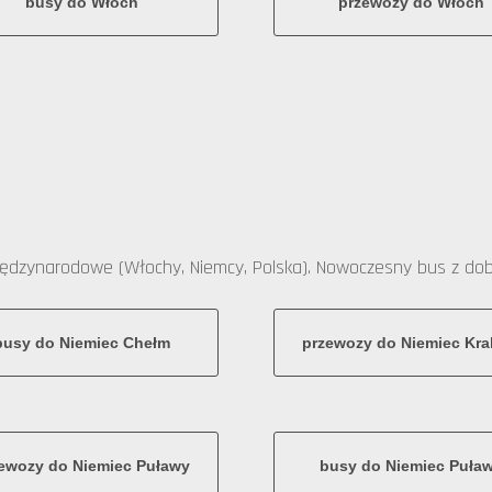
busy do Włoch
przewozy do Włoch
ędzynarodowe (Włochy, Niemcy, Polska). Nowoczesny bus z do
busy do Niemiec Chełm
przewozy do Niemiec Kr
ewozy do Niemiec Puławy
busy do Niemiec Puła