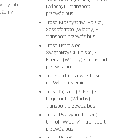
wany lub
(Włochy) - transport
dżamy i
przewóz bus
Trasa Krasnystaw (Polska) -
Sassoferrato (Włochy) -
transport przewóz bus
Trasa Ostrowiec
Świętokrzyski (Polska) -
Faenza (Włochy) - transport
przewóz bus
Transport i przewóz busem
do Włoch i Niemiec
Trasa Łęczna (Polska) -
Lagosanto (Włochy) -
transport przewóz bus
Trasa Pszczyna (Polska) -
Cingoli (Włochy) - transport
przewóz bus
Trasa Bieruń (Polska) -