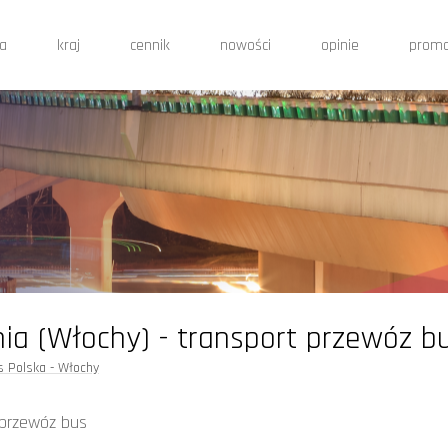
ca
kraj
cennik
nowości
opinie
prom
onia (Włochy) - transport przewóz b
s Polska - Włochy
t przewóz bus