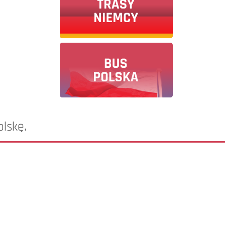
olskę.