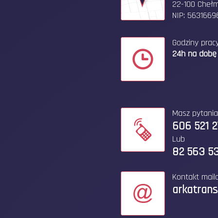
22-100 Cheł
NIP: 5631669
Godziny pracy
24h na dobę
Masz pytani
606 521 
Lub
82 563 53
Kontakt mail
arkatran