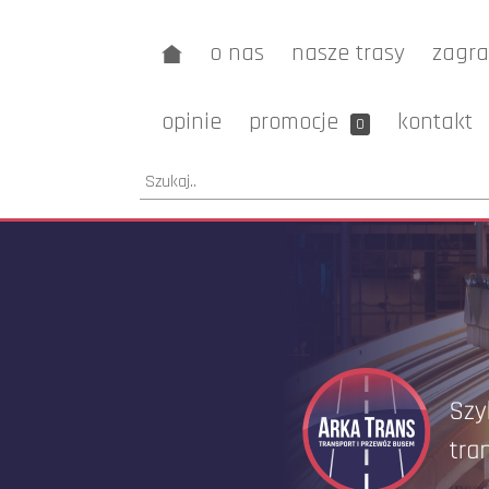
o nas
nasze trasy
zagra
opinie
promocje
kontakt
0