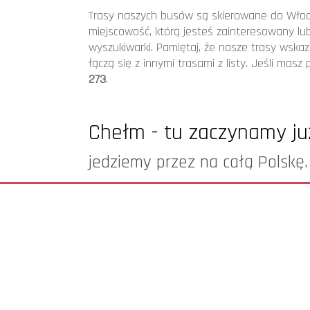
Trasa Chełm (Polska) - Pedaso (Wło
Trasy naszych busów są skierowane do Włoch
miejscowość, którą jesteś zainteresowany lu
Trasa Włodawa (Polska) - Mirranda 
wyszukiwarki. Pamiętaj, że nasze trasy wskaz
Transport i przewóz busem do Włoch
łączą się z innymi trasami z listy. Jeśli mas
273
.
Trasa Krosno (Polska) - Civitanova 
Trasa Lublin (Polska) - Ascoli Piece
Chełm - tu zaczynamy już
Trasa Lipsko (Polska) - Goro (Włoch
jedziemy przez na całą Polskę.
Trasa Żory (Polska) - Ancona (Włoch
Trasa Bieruń (Polska) - Falconara (
Trasa Opatów (Polska) - Ravenna (W
Zapraszamy do oferty...