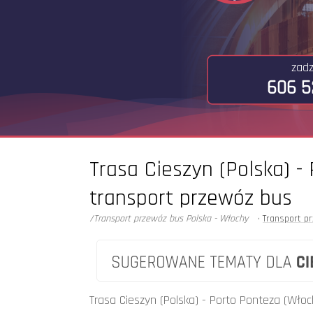
zad
606 5
Trasa Cieszyn (Polska) -
transport przewóz bus
/Transport przewóz bus Polska - Włochy
•
Transport p
Może Cię zainteresować ...
Trasa Cieszyn (Polska) - Porto Ponteza (Włoc